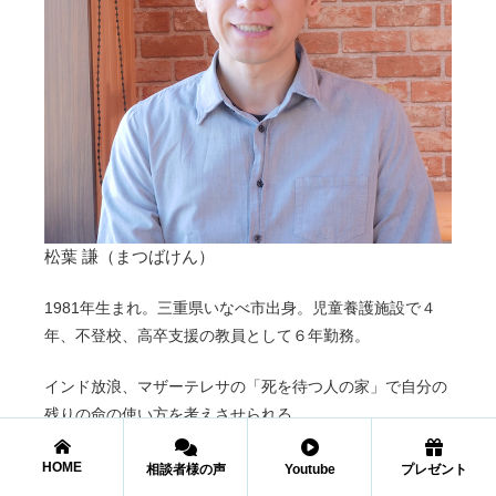
松葉 謙（まつばけん）
1981年生まれ。三重県いなべ市出身。児童養護施設で４
年、不登校、高卒支援の教員として６年勤務。
インド放浪、マザーテレサの「死を待つ人の家」で自分の
残りの命の使い方を考えさせられる。
才能アドバイザー、トラウマ治療カウンセラー。
HOME
相談者様の声
Youtube
プレゼント