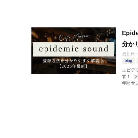
Epi
分か
更新日
blog
エピデミ
す！（
年間サ