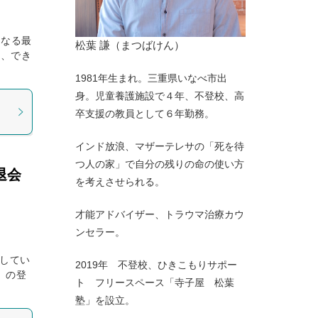
になる最
松葉 謙（まつばけん）
る、でき
1981年生まれ。三重県いなべ市出
身。児童養護施設で４年、不登校、高
卒支援の教員として６年勤務。
インド放浪、マザーテレサの「死を待
つ人の家」で自分の残りの命の使い方
退会
を考えさせられる。
才能アドバイザー、トラウマ治療カウ
ンセラー。
説してい
2019年 不登校、ひきこもりサポー
ド）の登
ト フリースペース「寺子屋 松葉
塾」を設立。