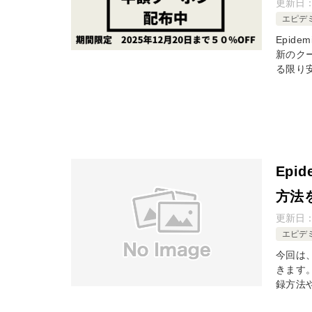
更新日
エピデ
Epid
新のク
る限り
Epi
方法
更新日
エピデ
今回は、
きます。
録方法