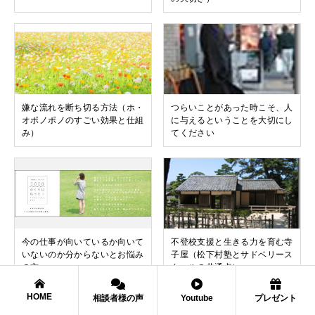
嫌な流れを断ち切る方法（ホ・
つらいことがあった時こそ、人
オポノポノのすごい効果と仕組
に与えるということを大切にし
み）
てください
今の仕事が向いているか向いて
不登校支援と生きる力を育む寺
いないのか分からないとお悩み
子屋（松下村塾とサドベリース
の方へ
クールの共通点）
HOME
相談者様の声
Youtube
プレゼント