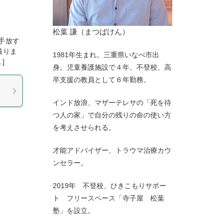
松葉 謙（まつばけん）
手放す
撮りま
1981年生まれ。三重県いなべ市出
]
身。児童養護施設で４年、不登校、高
卒支援の教員として６年勤務。
インド放浪、マザーテレサの「死を待
つ人の家」で自分の残りの命の使い方
を考えさせられる。
才能アドバイザー、トラウマ治療カウ
ンセラー。
2019年 不登校、ひきこもりサポー
ト フリースペース「寺子屋 松葉
塾」を設立。