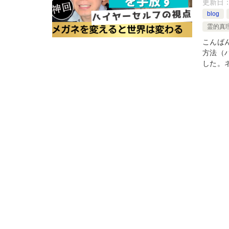
更新日
blog
霊的真
こんば
方法（
した。