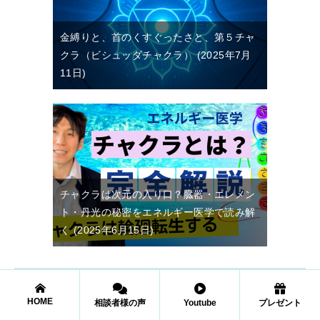
金縛りと、首のくすぐったさと、第５チャ
クラ（ビシュッダチャクラ）
2025年7月
11日
チャクラは次元の入り口？臓器・エレメン
ト・丹光の秘密をエネルギー医学で読み解
く
2025年6月15日
カウンセラー：プロフィール
HOME
相談者様の声
Youtube
プレゼント