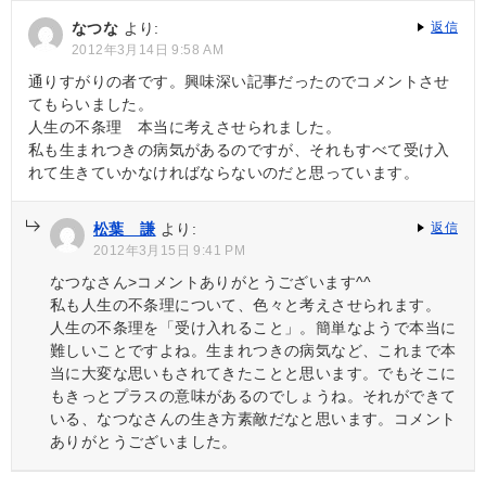
ー
なつな
より:
返信
シ
2012年3月14日 9:58 AM
ョ
通りすがりの者です。興味深い記事だったのでコメントさせ
てもらいました。
ン
人生の不条理 本当に考えさせられました。
私も生まれつきの病気があるのですが、それもすべて受け入
れて生きていかなければならないのだと思っています。
松葉 謙
より:
返信
2012年3月15日 9:41 PM
なつなさん>コメントありがとうございます^^
私も人生の不条理について、色々と考えさせられます。
人生の不条理を「受け入れること」。簡単なようで本当に
難しいことですよね。生まれつきの病気など、これまで本
当に大変な思いもされてきたことと思います。でもそこに
もきっとプラスの意味があるのでしょうね。それができて
いる、なつなさんの生き方素敵だなと思います。コメント
ありがとうございました。