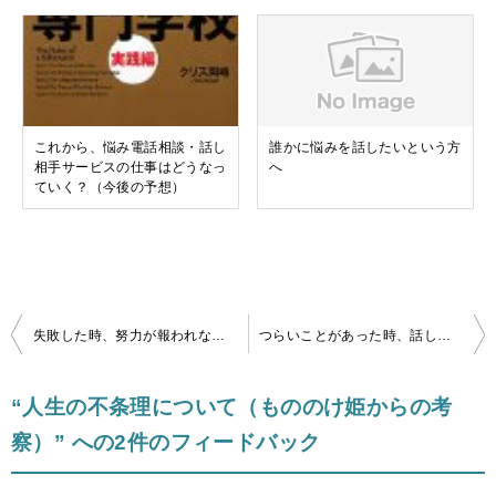
これから、悩み電話相談・話し
誰かに悩みを話したいという方
相手サービスの仕事はどうなっ
へ
ていく？（今後の予想）
投
失敗した時、努力が報われなかった時の考え方
つらいことがあった時、話し相手サービスを利用するという意義
稿
ナ
“人生の不条理について（もののけ姫からの考
ビ
察）” への2件のフィードバック
ゲ