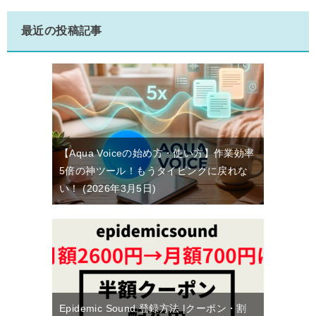
最近の投稿記事
【Aqua Voiceの始め方・使い方】作業効率
5倍の神ツール！もうタイピングに戻れな
い！
2026年3月5日
Epidemic Sound 登録方法 |クーポン・割